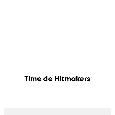
Marcelo Fonseca, Lucas Latini e
Carolina Leite
Time de Hitmakers