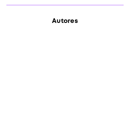
Autores
Bruno Feigelson
Chairman na Future Law