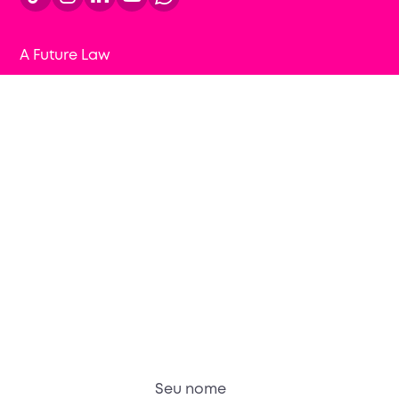
A Future Law
Cursos
Para empresas
Conteúdos gratuitos
Blog
Contato
Sou Future Lawyer
Fique por dentro dos próximos lançamentos: